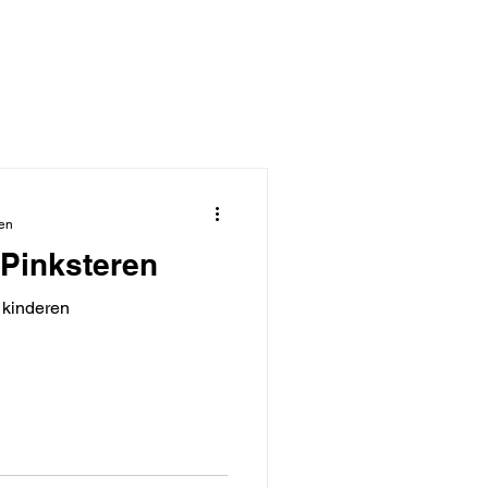
zen
 Pinksteren
r kinderen